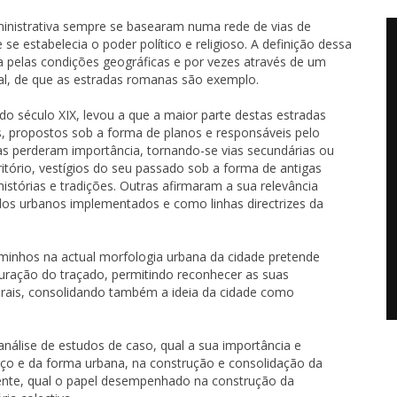
dministrativa sempre se basearam numa rede de vias de
se estabelecia o poder político e religioso. A definição dessa
 pelas condições geográficas e por vezes através de um
l, de que as estradas romanas são exemplo.
do século XIX, levou a que a maior parte destas estradas
, propostos sob a forma de planos e responsáveis pelo
as perderam importância, tornando-se vias secundárias ou
itório, vestígios do seu passado sob a forma de antigas
histórias e tradições. Outras afirmaram a sua relevância
dos urbanos implementados e como linhas directrizes da
aminhos na actual morfologia urbana da cidade pretende
turação do traçado, permitindo reconhecer as suas
orais, consolidando também a ideia da cidade como
 análise de estudos de caso, qual a sua importância e
ço e da forma urbana, na construção e consolidação da
ente, qual o papel desempenhado na construção da