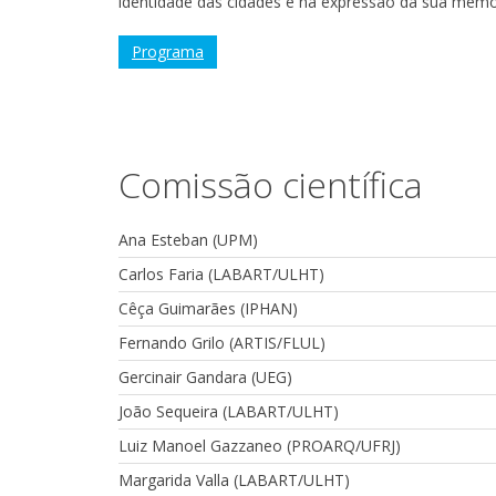
identidade das cidades e na expressão da sua memór
Programa
Comissão científica
Ana Esteban (UPM)
Carlos Faria (LABART/ULHT)
Cêça Guimarães (IPHAN)
Fernando Grilo (ARTIS/FLUL)
Gercinair Gandara (UEG)
João Sequeira (LABART/ULHT)
Luiz Manoel Gazzaneo (PROARQ/UFRJ)
Margarida Valla (LABART/ULHT)