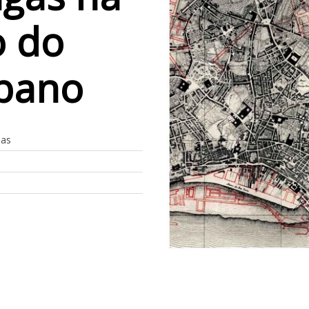
o do
rbano
ias