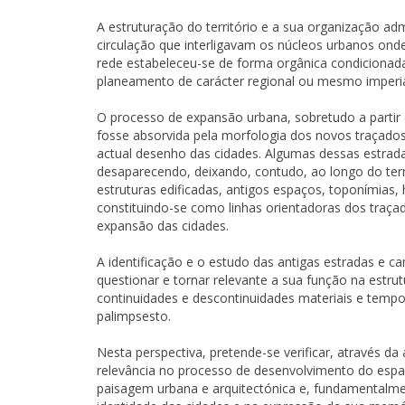
A estruturação do território e a sua organização a
circulação que interligavam os núcleos urbanos onde 
rede estabeleceu-se de forma orgânica condicionada
planeamento de carácter regional ou mesmo imperia
O processo de expansão urbana, sobretudo a partir 
fosse absorvida pela morfologia dos novos traçados
actual desenho das cidades. Algumas dessas estrad
desaparecendo, deixando, contudo, ao longo do terr
estruturas edificadas, antigos espaços, toponímias, 
constituindo-se como linhas orientadoras dos traça
expansão das cidades.
A identificação e o estudo das antigas estradas e c
questionar e tornar relevante a sua função na estru
continuidades e descontinuidades materiais e temp
palimpsesto.
Nesta perspectiva, pretende-se verificar, através da
relevância no processo de desenvolvimento do espa
paisagem urbana e arquitectónica e, fundamentalm