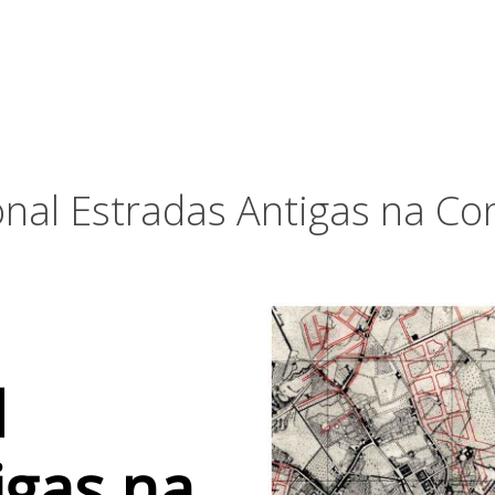
nal Estradas Antigas na Co
l
igas na