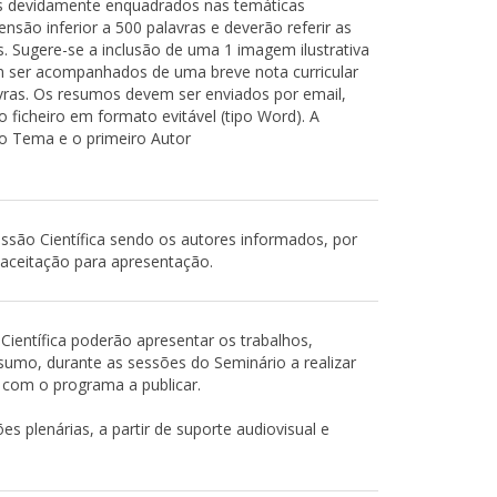
s devidamente enquadrados nas temáticas
são inferior a 500 palavras e deverão referir as
s. Sugere-se a inclusão de uma 1 imagem ilustrativa
 ser acompanhados de uma breve nota curricular
ras. Os resumos devem ser enviados por email,
o ficheiro em formato evitável (tipo Word). A
r o Tema e o primeiro Autor
são Científica sendo os autores informados, por
 aceitação para apresentação.
ientífica poderão apresentar os trabalhos,
sumo, durante as sessões do Seminário a realizar
 com o programa a publicar.
s plenárias, a partir de suporte audiovisual e