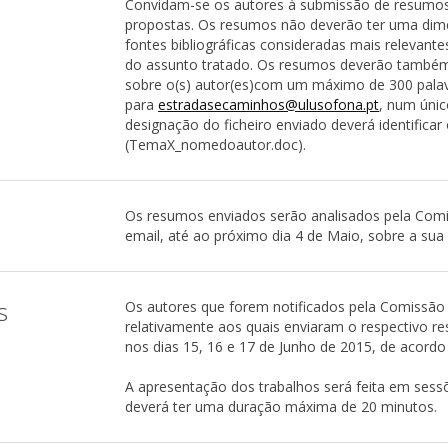
Convidam-se os autores à submissão de resumo
propostas. Os resumos não deverão ter uma dimen
fontes bibliográficas consideradas mais relevante
do assunto tratado. Os resumos deverão também
sobre o(s) autor(es)com um máximo de 300 palav
para
estradasecaminhos@ulusofona.pt
, num únic
designação do ficheiro enviado deverá identifica
(TemaX_nomedoautor.doc).
Os resumos enviados serão analisados pela Comis
email, até ao próximo dia 4 de Maio, sobre a sua
s
Os autores que forem notificados pela Comissão C
relativamente aos quais enviaram o respectivo re
nos dias 15, 16 e 17 de Junho de 2015, de acordo
A apresentação dos trabalhos será feita em sessõe
deverá ter uma duração máxima de 20 minutos.